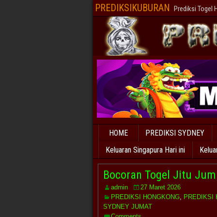
PREDIKSIKUBURAN
Prediksi Togel H
HOME
PREDIKSI SYDNEY
Keluaran Singapura Hari ini
Kelua
Bocoran Togel Jitu Jum
admin
27 Maret 2026
PREDIKSI HONGKONG
,
PREDIKSI
SYDNEY JUMAT
Comments