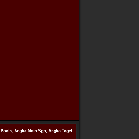
e Pools, Angka Main Sgp, Angka Togel