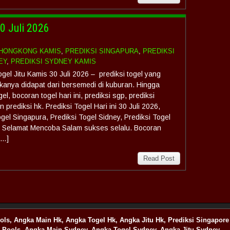
0 Juli 2026
 HONGKONG KAMIS
,
PREDIKSI SINGAPURA
,
PREDIKSI
EY
,
PREDIKSI SYDNEY KAMIS
gel Jitu Kamis 30 Juli 2026 – prediksi togel yang
anya didapat dari bersemedi di kuburan. Hingga
gel, bocoran togel hari ini, prediksi sgp, prediksi
 prediksi hk. Prediksi Togel Hari ini 30 Juli 2026,
ogel Singapura, Prediksi Togel Sidney, Prediksi Togel
 Selamat Mencoba Salam sukses selalu. Bocoran
[…]
Read Post
ols, Angka Main Hk, Angka Togel Hk, Angka Jitu Hk, Prediksi Singapor
y Pools, Angka Main Sydney, Angka Togel Sydney, Angka Jitu Sydney.