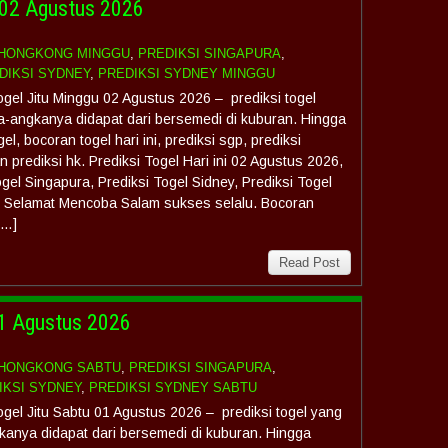
 02 Agustus 2026
 HONGKONG MINGGU
,
PREDIKSI SINGAPURA
,
DIKSI SYDNEY
,
PREDIKSI SYDNEY MINGGU
gel Jitu Minggu 02 Agustus 2026 – prediksi togel
-angkanya didapat dari bersemedi di kuburan. Hingga
gel, bocoran togel hari ini, prediksi sgp, prediksi
n prediksi hk. Prediksi Togel Hari ini 02 Agustus 2026,
ogel Singapura, Prediksi Togel Sidney, Prediksi Togel
 Selamat Mencoba Salam sukses selalu. Bocoran
[…]
Read Post
01 Agustus 2026
 HONGKONG SABTU
,
PREDIKSI SINGAPURA
,
IKSI SYDNEY
,
PREDIKSI SYDNEY SABTU
gel Jitu Sabtu 01 Agustus 2026 – prediksi togel yang
anya didapat dari bersemedi di kuburan. Hingga