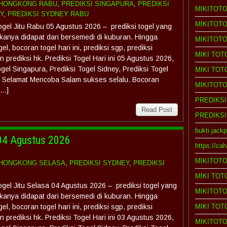
 HONGKONG RABU
,
PREDIKSI SINGAPURA
,
PREDIKSI
MIKITOT
Y
,
PREDIKSI SYDNEY RABU
MIKITOTO
gel Jitu Rabu 05 Agustus 2026 – prediksi togel yang
anya didapat dari bersemedi di kuburan. Hingga
MIKITOT
gel, bocoran togel hari ini, prediksi sgp, prediksi
MIKI TOT
n prediksi hk. Prediksi Togel Hari ini 05 Agustus 2026,
ogel Singapura, Prediksi Togel Sidney, Prediksi Togel
MIKI TOT
 Selamat Mencoba Salam sukses selalu. Bocoran
MIKITOT
[…]
PREDIKSI
Read Post
PREDIKSI
bukti jackp
 04 Agustus 2026
https://cah
MIKITOT
 HONGKONG SELASA
,
PREDIKSI SYDNEY
,
PREDIKSI
MIKI TOT
gel Jitu Selasa 04 Agustus 2026 – prediksi togel yang
MIKITOT
anya didapat dari bersemedi di kuburan. Hingga
gel, bocoran togel hari ini, prediksi sgp, prediksi
MIKI TOT
n prediksi hk. Prediksi Togel Hari ini 03 Agustus 2026,
MIKITOT