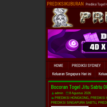
PREDIKSIKUBURAN
Prediksi Togel H
HOME
PREDIKSI SYDNEY
Keluaran Singapura Hari ini
Kelua
Bocoran Togel Jitu Sabtu 
admin
8 Agustus 2026
PREDIKSI HONGKONG
,
PREDIKSI
PREDIKSI SINGAPURA SABTU
,
PRED