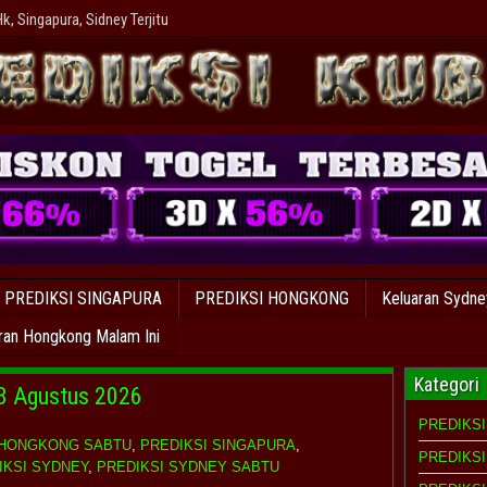
k, Singapura, Sidney Terjitu
PREDIKSI SINGAPURA
PREDIKSI HONGKONG
Keluaran Sydney
ran Hongkong Malam Ini
Kategori
08 Agustus 2026
PREDIKS
 HONGKONG SABTU
,
PREDIKSI SINGAPURA
,
PREDIKS
IKSI SYDNEY
,
PREDIKSI SYDNEY SABTU