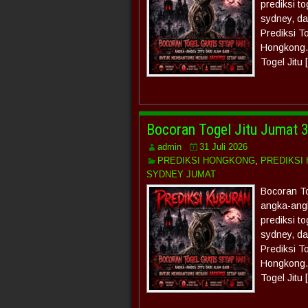
prediksi to
sydney, da
Prediksi T
Hongkong.
Togel Jitu 
Bocoran Togel Jitu Jumat 3
admin
31 Juli 2026
PREDIKSI HONGKONG
,
PREDIKSI
SYDNEY JUMAT
Bocoran To
angka-angk
prediksi to
sydney, dan
Prediksi T
Hongkong.
Togel Jitu 