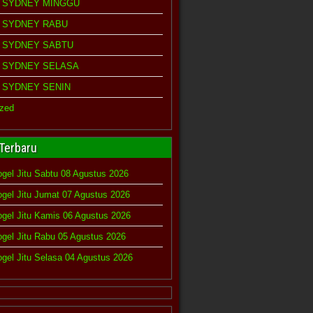
I SYDNEY MINGGU
I SYDNEY RABU
I SYDNEY SABTU
I SYDNEY SELASA
 SYDNEY SENIN
ized
Terbaru
gel Jitu Sabtu 08 Agustus 2026
gel Jitu Jumat 07 Agustus 2026
gel Jitu Kamis 06 Agustus 2026
gel Jitu Rabu 05 Agustus 2026
gel Jitu Selasa 04 Agustus 2026