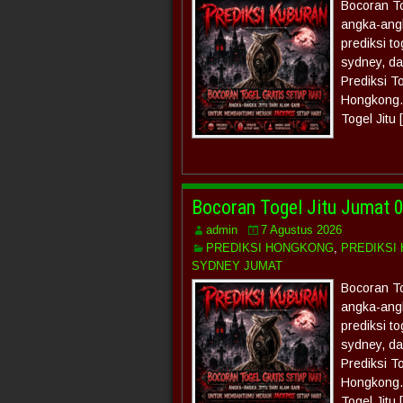
Bocoran To
angka-angk
prediksi to
sydney, da
Prediksi T
Hongkong.
Togel Jitu 
Bocoran Togel Jitu Jumat 
admin
7 Agustus 2026
PREDIKSI HONGKONG
,
PREDIKSI
SYDNEY JUMAT
Bocoran To
angka-angk
prediksi to
sydney, da
Prediksi T
Hongkong.
Togel Jitu 