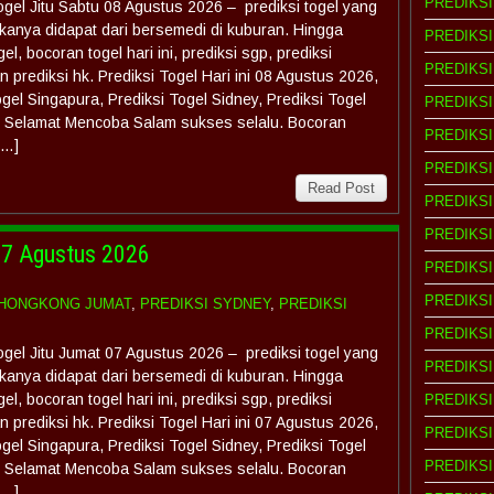
PREDIKS
gel Jitu Sabtu 08 Agustus 2026 – prediksi togel yang
anya didapat dari bersemedi di kuburan. Hingga
PREDIKS
gel, bocoran togel hari ini, prediksi sgp, prediksi
PREDIKS
n prediksi hk. Prediksi Togel Hari ini 08 Agustus 2026,
ogel Singapura, Prediksi Togel Sidney, Prediksi Togel
PREDIKS
 Selamat Mencoba Salam sukses selalu. Bocoran
PREDIKS
[…]
PREDIKS
Read Post
PREDIKS
PREDIKSI
07 Agustus 2026
PREDIKS
PREDIKSI
 HONGKONG JUMAT
,
PREDIKSI SYDNEY
,
PREDIKSI
PREDIKSI
gel Jitu Jumat 07 Agustus 2026 – prediksi togel yang
PREDIKSI
anya didapat dari bersemedi di kuburan. Hingga
gel, bocoran togel hari ini, prediksi sgp, prediksi
PREDIKS
n prediksi hk. Prediksi Togel Hari ini 07 Agustus 2026,
PREDIKS
ogel Singapura, Prediksi Togel Sidney, Prediksi Togel
PREDIKSI
 Selamat Mencoba Salam sukses selalu. Bocoran
[…]