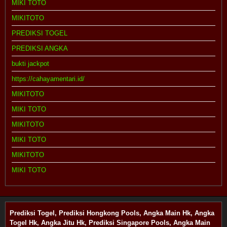
MIKI TOTO
MIKITOTO
PREDIKSI TOGEL
PREDIKSI ANGKA
bukti jackpot
https://cahayamentari.id/
MIKITOTO
MIKI TOTO
MIKITOTO
MIKI TOTO
MIKITOTO
MIKI TOTO
Prediksi Togel, Prediksi Hongkong Pools, Angka Main Hk, Angka
Togel Hk, Angka Jitu Hk, Prediksi Singapore Pools, Angka Main