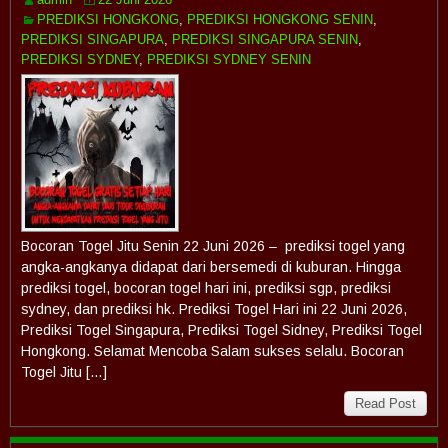
PREDIKSI HONGKONG
,
PREDIKSI HONGKONG SENIN
,
PREDIKSI SINGAPURA
,
PREDIKSI SINGAPURA SENIN
,
PREDIKSI SYDNEY
,
PREDIKSI SYDNEY SENIN
Bocoran Togel Jitu Senin 22 Juni 2026 – prediksi togel yang
angka-angkanya didapat dari bersemedi di kuburan. Hingga
prediksi togel, bocoran togel hari ini, prediksi sgp, prediksi
sydney, dan prediksi hk. Prediksi Togel Hari ini 22 Juni 2026,
Prediksi Togel Singapura, Prediksi Togel Sidney, Prediksi Togel
Hongkong. Selamat Mencoba Salam sukses selalu. Bocoran
Togel Jitu […]
Read Post