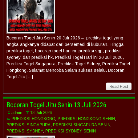
Bocoran Togel Jitu Senin 20 Juli 2026 – prediksi togel yang
angka-angkanya didapat dari bersemedi di kuburan. Hingga
prediksi togel, bocoran togel hari ini, prediksi sgp, prediksi
sydney, dan prediksi hk. Prediksi Togel Hari ini 20 Juli 2026,
Prediksi Togel Singapura, Prediksi Togel Sidney, Prediksi Togel
Hongkong. Selamat Mencoba Salam sukses selalu. Bocoran
Togel Jitu […]
Read Post
Bocoran Togel Jitu Senin 13 Juli 2026
admin
13 Juli 2026
PREDIKSI HONGKONG
,
PREDIKSI HONGKONG SENIN
,
PREDIKSI SINGAPURA
,
PREDIKSI SINGAPURA SENIN
,
PREDIKSI SYDNEY
,
PREDIKSI SYDNEY SENIN