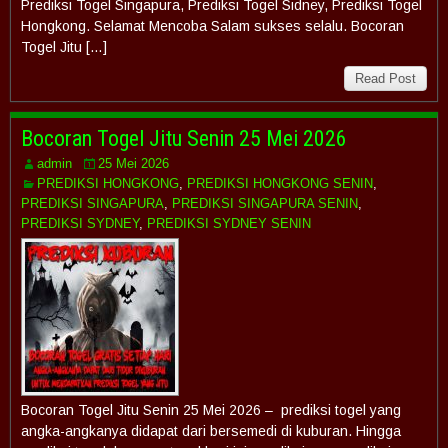
Prediksi Togel Singapura, Prediksi Togel Sidney, Prediksi Togel
Hongkong. Selamat Mencoba Salam sukses selalu. Bocoran
Togel Jitu […]
Read Post
Bocoran Togel Jitu Senin 25 Mei 2026
admin
25 Mei 2026
PREDIKSI HONGKONG
,
PREDIKSI HONGKONG SENIN
,
PREDIKSI SINGAPURA
,
PREDIKSI SINGAPURA SENIN
,
PREDIKSI SYDNEY
,
PREDIKSI SYDNEY SENIN
Bocoran Togel Jitu Senin 25 Mei 2026 – prediksi togel yang
angka-angkanya didapat dari bersemedi di kuburan. Hingga