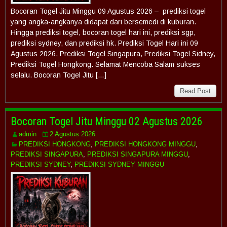
Bocoran Togel Jitu Minggu 09 Agustus 2026 – prediksi togel
yang angka-angkanya didapat dari bersemedi di kuburan.
Hingga prediksi togel, bocoran togel hari ini, prediksi sgp,
prediksi sydney, dan prediksi hk. Prediksi Togel Hari ini 09
Agustus 2026, Prediksi Togel Singapura, Prediksi Togel Sidney,
Prediksi Togel Hongkong. Selamat Mencoba Salam sukses
selalu. Bocoran Togel Jitu […]
Read Post
Bocoran Togel Jitu Minggu 02 Agustus 2026
admin
2 Agustus 2026
PREDIKSI HONGKONG
,
PREDIKSI HONGKONG MINGGU
,
PREDIKSI SINGAPURA
,
PREDIKSI SINGAPURA MINGGU
,
PREDIKSI SYDNEY
,
PREDIKSI SYDNEY MINGGU