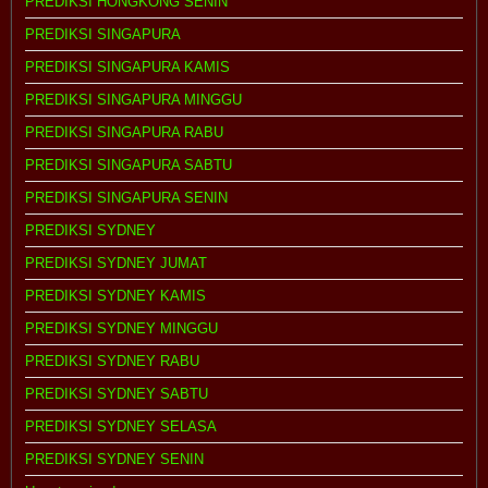
PREDIKSI HONGKONG SENIN
PREDIKSI SINGAPURA
PREDIKSI SINGAPURA KAMIS
PREDIKSI SINGAPURA MINGGU
PREDIKSI SINGAPURA RABU
PREDIKSI SINGAPURA SABTU
PREDIKSI SINGAPURA SENIN
PREDIKSI SYDNEY
PREDIKSI SYDNEY JUMAT
PREDIKSI SYDNEY KAMIS
PREDIKSI SYDNEY MINGGU
PREDIKSI SYDNEY RABU
PREDIKSI SYDNEY SABTU
PREDIKSI SYDNEY SELASA
PREDIKSI SYDNEY SENIN