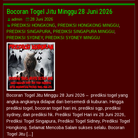
Bocoran Togel Jitu Minggu 28 Juni 2026
admin
28 Juni 2026
PREDIKSI HONGKONG
,
PREDIKSI HONGKONG MINGGU
,
PREDIKSI SINGAPURA
,
PREDIKSI SINGAPURA MINGGU
,
PREDIKSI SYDNEY
,
PREDIKSI SYDNEY MINGGU
Bocoran Togel Jitu Minggu 28 Juni 2026 – prediksi togel yang
angka-angkanya didapat dari bersemedi di kuburan. Hingga
prediksi togel, bocoran togel hari ini, prediksi sgp, prediksi
sydney, dan prediksi hk. Prediksi Togel Hari ini 28 Juni 2026,
Prediksi Togel Singapura, Prediksi Togel Sidney, Prediksi Togel
Hongkong. Selamat Mencoba Salam sukses selalu. Bocoran
Togel Jitu […]