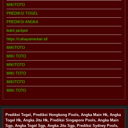
MIKITOTO
PREDIKSI TOGEL
PREDIKSI ANGKA
bukti jackpot
https://cahayamentari.id/
MIKITOTO
MIKI TOTO
MIKITOTO
MIKI TOTO
MIKITOTO
MIKI TOTO
Prediksi Togel, Prediksi Hongkong Pools, Angka Main Hk, Angka
Togel Hk, Angka Jitu Hk, Prediksi Singapore Pools, Angka Main
Sgp, Angka Togel Sgp, Angka Jitu Sgp, Prediksi Sydney Pools,