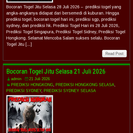
Bocoran Togel Jitu Selasa 28 Juli 2026 – prediksi togel yang
angka-angkanya didapat dari bersemedi di kuburan. Hingga
prediksi togel, bocoran togel hari ini, prediksi sgp, prediksi
sydney, dan prediksi hk. Prediksi Togel Hari ini 28 Juli 2026,
Prediksi Togel Singapura, Prediksi Togel Sidney, Prediksi Togel
Hongkong. Selamat Mencoba Salam sukses selalu. Bocoran
Togel Jitu […]
Read Post
Bocoran Togel Jitu Selasa 21 Juli 2026
admin
21 Juli 2026
PREDIKSI HONGKONG
,
PREDIKSI HONGKONG SELASA
,
PREDIKSI SYDNEY
,
PREDIKSI SYDNEY SELASA