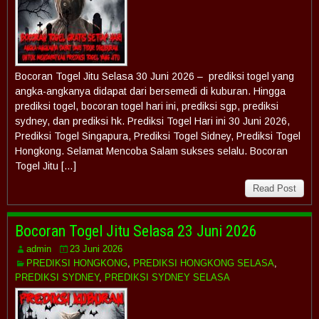
Bocoran Togel Jitu Selasa 30 Juni 2026 – prediksi togel yang
angka-angkanya didapat dari bersemedi di kuburan. Hingga
prediksi togel, bocoran togel hari ini, prediksi sgp, prediksi
sydney, dan prediksi hk. Prediksi Togel Hari ini 30 Juni 2026,
Prediksi Togel Singapura, Prediksi Togel Sidney, Prediksi Togel
Hongkong. Selamat Mencoba Salam sukses selalu. Bocoran
Togel Jitu […]
Read Post
Bocoran Togel Jitu Selasa 23 Juni 2026
admin
23 Juni 2026
PREDIKSI HONGKONG
,
PREDIKSI HONGKONG SELASA
,
PREDIKSI SYDNEY
,
PREDIKSI SYDNEY SELASA