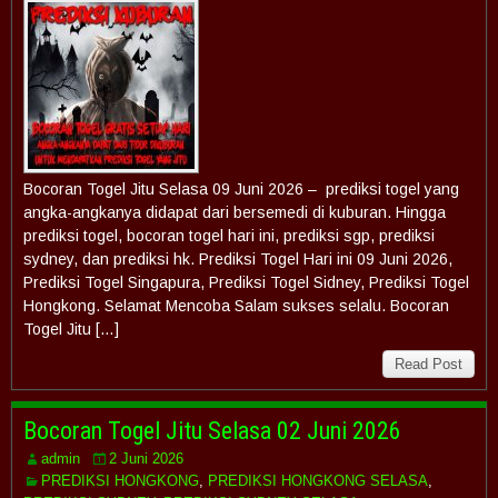
Bocoran Togel Jitu Selasa 09 Juni 2026 – prediksi togel yang
angka-angkanya didapat dari bersemedi di kuburan. Hingga
prediksi togel, bocoran togel hari ini, prediksi sgp, prediksi
sydney, dan prediksi hk. Prediksi Togel Hari ini 09 Juni 2026,
Prediksi Togel Singapura, Prediksi Togel Sidney, Prediksi Togel
Hongkong. Selamat Mencoba Salam sukses selalu. Bocoran
Togel Jitu […]
Read Post
Bocoran Togel Jitu Selasa 02 Juni 2026
admin
2 Juni 2026
PREDIKSI HONGKONG
,
PREDIKSI HONGKONG SELASA
,