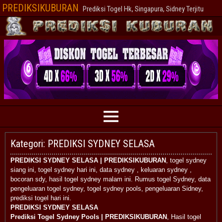
PREDIKSIKUBURAN
Prediksi Togel Hk, Singapura, Sidney Terjitu
Kategori:
PREDIKSI SYDNEY SELASA
PREDIKSI SYDNEY SELASA | PREDIKSIKUBURAN
, togel sydney
siang ini, togel sydney hari ini, data sydney , keluaran sydney ,
bocoran sdy, hasil togel sydney malam ini. Rumus togel Sydney, data
pengeluaran togel sydney, togel sydney pools, pengeluaran Sidney,
prediksi togel hari ini.
PREDIKSI SYDNEY SELASA
Prediksi Togel Sydney Pools | PREDIKSIKUBURAN
, Hasil togel