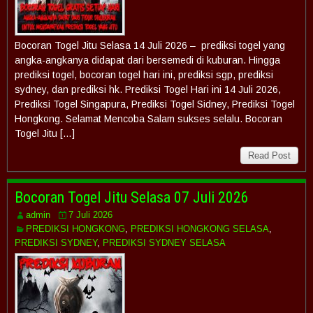
Bocoran Togel Jitu Selasa 14 Juli 2026 – prediksi togel yang
angka-angkanya didapat dari bersemedi di kuburan. Hingga
prediksi togel, bocoran togel hari ini, prediksi sgp, prediksi
sydney, dan prediksi hk. Prediksi Togel Hari ini 14 Juli 2026,
Prediksi Togel Singapura, Prediksi Togel Sidney, Prediksi Togel
Hongkong. Selamat Mencoba Salam sukses selalu. Bocoran
Togel Jitu […]
Read Post
Bocoran Togel Jitu Selasa 07 Juli 2026
admin
7 Juli 2026
PREDIKSI HONGKONG
,
PREDIKSI HONGKONG SELASA
,
PREDIKSI SYDNEY
,
PREDIKSI SYDNEY SELASA