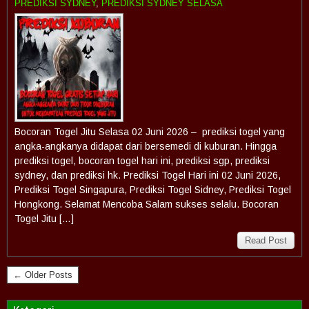
PREDIKSI SYDNEY
,
PREDIKSI SYDNEY SELASA
Bocoran Togel Jitu Selasa 02 Juni 2026 – prediksi togel yang
angka-angkanya didapat dari bersemedi di kuburan. Hingga
prediksi togel, bocoran togel hari ini, prediksi sgp, prediksi
sydney, dan prediksi hk. Prediksi Togel Hari ini 02 Juni 2026,
Prediksi Togel Singapura, Prediksi Togel Sidney, Prediksi Togel
Hongkong. Selamat Mencoba Salam sukses selalu. Bocoran
Togel Jitu […]
Read Post
← Older Posts