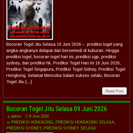
Bocoran Togel Jitu Selasa 16 Juni 2026 – prediksi togel yang
angka-angkanya didapat dari bersemedi di kuburan. Hingga
prediksi togel, bocoran togel hari ini, prediksi sgp, prediksi
sydney, dan prediksi hk. Prediksi Togel Hari ini 16 Juni 2026,
Prediksi Togel Singapura, Prediksi Togel Sidney, Prediksi Togel
Hongkong. Selamat Mencoba Salam sukses selalu. Bocoran
Togel Jitu […]
Read Post
Bocoran Togel Jitu Selasa 09 Juni 2026
admin
9 Juni 2026
PREDIKSI HONGKONG
,
PREDIKSI HONGKONG SELASA
,
PREDIKSI SYDNEY
,
PREDIKSI SYDNEY SELASA