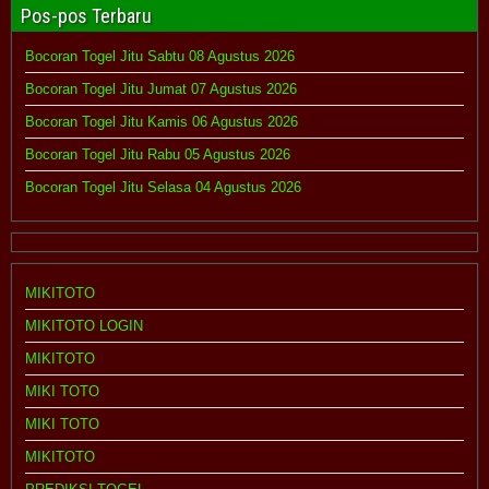
Pos-pos Terbaru
Bocoran Togel Jitu Sabtu 08 Agustus 2026
Bocoran Togel Jitu Jumat 07 Agustus 2026
Bocoran Togel Jitu Kamis 06 Agustus 2026
Bocoran Togel Jitu Rabu 05 Agustus 2026
Bocoran Togel Jitu Selasa 04 Agustus 2026
MIKITOTO
MIKITOTO LOGIN
MIKITOTO
MIKI TOTO
MIKI TOTO
MIKITOTO