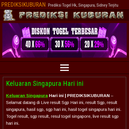
PREDIKSIKUBURAN
Prediksi Togel Hk, Singapura, Sidney Terjitu
Keluaran Singapura Hari ini
Keluaran Singapura
Hari ini | PREDIKSIKUBURAN
–
Selamat datang di Live result Sgp Hari ini, result Sgp, result
singapura, hasil sgp, sgp hari ini, hasil togel singapura hari ini.
Togel result, sgp result, resul togel singapore, live result sgp
hari ini.