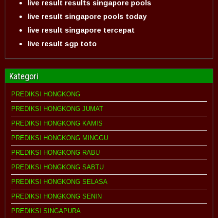
live result results singapore pools
live result singapore pools today
live result singapore tercepat
live result sgp toto
Kategori
PREDIKSI HONGKONG
PREDIKSI HONGKONG JUMAT
PREDIKSI HONGKONG KAMIS
PREDIKSI HONGKONG MINGGU
PREDIKSI HONGKONG RABU
PREDIKSI HONGKONG SABTU
PREDIKSI HONGKONG SELASA
PREDIKSI HONGKONG SENIN
PREDIKSI SINGAPURA