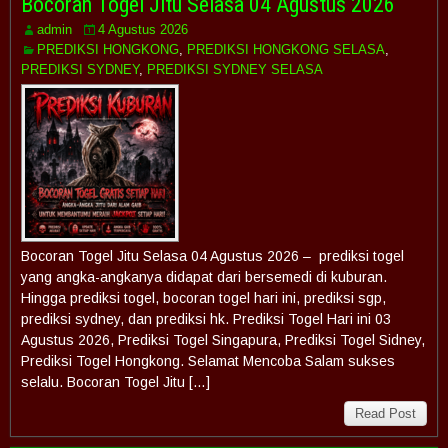
Bocoran Togel Jitu Selasa 04 Agustus 2026
admin
4 Agustus 2026
PREDIKSI HONGKONG
,
PREDIKSI HONGKONG SELASA
,
PREDIKSI SYDNEY
,
PREDIKSI SYDNEY SELASA
Bocoran Togel Jitu Selasa 04 Agustus 2026 – prediksi togel
yang angka-angkanya didapat dari bersemedi di kuburan.
Hingga prediksi togel, bocoran togel hari ini, prediksi sgp,
prediksi sydney, dan prediksi hk. Prediksi Togel Hari ini 03
Agustus 2026, Prediksi Togel Singapura, Prediksi Togel Sidney,
Prediksi Togel Hongkong. Selamat Mencoba Salam sukses
selalu. Bocoran Togel Jitu […]
Read Post