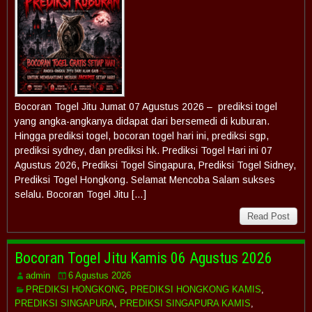
Bocoran Togel Jitu Jumat 07 Agustus 2026 – prediksi togel
yang angka-angkanya didapat dari bersemedi di kuburan.
Hingga prediksi togel, bocoran togel hari ini, prediksi sgp,
prediksi sydney, dan prediksi hk. Prediksi Togel Hari ini 07
Agustus 2026, Prediksi Togel Singapura, Prediksi Togel Sidney,
Prediksi Togel Hongkong. Selamat Mencoba Salam sukses
selalu. Bocoran Togel Jitu […]
Read Post
Bocoran Togel Jitu Kamis 06 Agustus 2026
admin
6 Agustus 2026
PREDIKSI HONGKONG
,
PREDIKSI HONGKONG KAMIS
,
PREDIKSI SINGAPURA
,
PREDIKSI SINGAPURA KAMIS
,