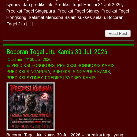
sydney, dan prediksi hk. Prediksi Togel Hari ini 31 Juli 2026,
Prediksi Togel Singapura, Prediksi Togel Sidney, Prediksi Togel
Hongkong. Selamat Mencoba Salam sukses selalu. Bocoran
Togel Jitu […]
Read Post
Bocoran Togel Jitu Kamis 30 Juli 2026
admin
30 Juli 2026
PREDIKSI HONGKONG
,
PREDIKSI HONGKONG KAMIS
,
PREDIKSI SINGAPURA
,
PREDIKSI SINGAPURA KAMIS
,
PREDIKSI SYDNEY
,
PREDIKSI SYDNEY KAMIS
Bocoran Togel Jitu Kamis 30 Juli 2026 – prediksi togel yang