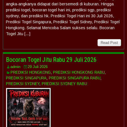
angka-angkanya didapat dari bersemedi di kuburan. Hingga
prediksi togel, bocoran togel hari ini, prediksi sgp, prediksi
sydney, dan prediksi hk. Prediksi Togel Hari ini 30 Juli 2026,
Prediksi Togel Singapura, Prediksi Togel Sidney, Prediksi Togel
Hongkong. Selamat Mencoba Salam sukses selalu. Bocoran
Togel Jitu […]
Read Post
Bocoran Togel Jitu Rabu 29 Juli 2026
admin
29 Juli 2026
PREDIKSI HONGKONG
,
PREDIKSI HONGKONG RABU
,
PREDIKSI SINGAPURA
,
PREDIKSI SINGAPURA RABU
,
PREDIKSI SYDNEY
,
PREDIKSI SYDNEY RABU