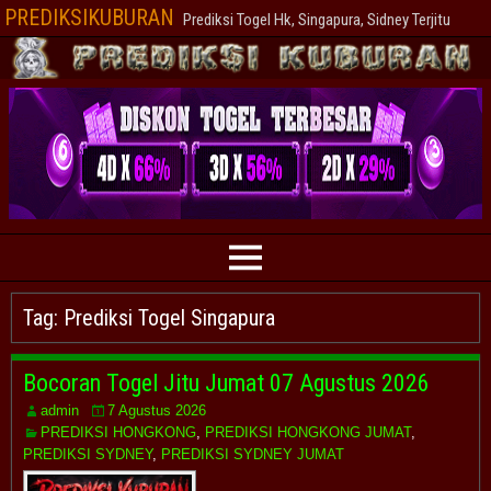
PREDIKSIKUBURAN
Prediksi Togel Hk, Singapura, Sidney Terjitu
Tag:
Prediksi Togel Singapura
Bocoran Togel Jitu Jumat 07 Agustus 2026
admin
7 Agustus 2026
PREDIKSI HONGKONG
,
PREDIKSI HONGKONG JUMAT
,
PREDIKSI SYDNEY
,
PREDIKSI SYDNEY JUMAT