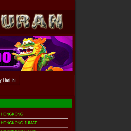
 Hari Ini
I HONGKONG
I HONGKONG JUMAT