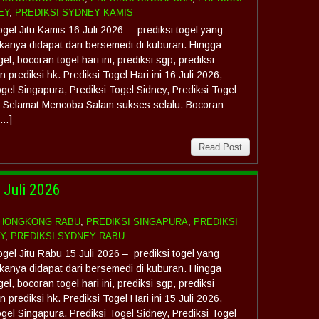
EY
,
PREDIKSI SYDNEY KAMIS
gel Jitu Kamis 16 Juli 2026 – prediksi togel yang
anya didapat dari bersemedi di kuburan. Hingga
gel, bocoran togel hari ini, prediksi sgp, prediksi
 prediksi hk. Prediksi Togel Hari ini 16 Juli 2026,
ogel Singapura, Prediksi Togel Sidney, Prediksi Togel
 Selamat Mencoba Salam sukses selalu. Bocoran
[…]
Read Post
 Juli 2026
 HONGKONG RABU
,
PREDIKSI SINGAPURA
,
PREDIKSI
Y
,
PREDIKSI SYDNEY RABU
gel Jitu Rabu 15 Juli 2026 – prediksi togel yang
anya didapat dari bersemedi di kuburan. Hingga
gel, bocoran togel hari ini, prediksi sgp, prediksi
 prediksi hk. Prediksi Togel Hari ini 15 Juli 2026,
ogel Singapura, Prediksi Togel Sidney, Prediksi Togel