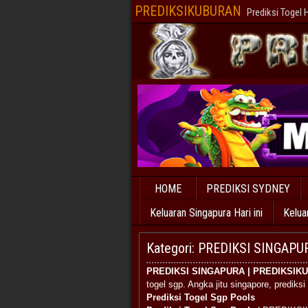
PREDIKSIKUBURAN
Prediksi Togel H
HOME
PREDIKSI SYDNEY
Keluaran Singapura Hari ini
Kelua
Kategori:
PREDIKSI SINGAPU
PREDIKSI SINGAPURA | PREDIKSIK
togel sgp. Angka jitu singapore, prediksi t
Prediksi Togel Sgp Pools