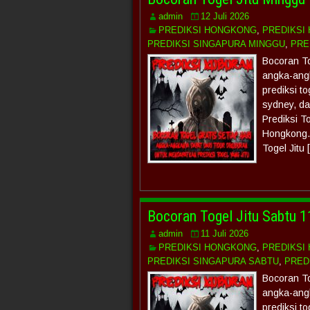
admin
12 Juli 2026
PREDIKSI HONGKONG
,
PREDIKSI
PREDIKSI SINGAPURA MINGGU
,
PRE
Bocoran To
angka-angk
prediksi to
sydney, dan
Prediksi T
Hongkong.
Togel Jitu 
Bocoran Togel Jitu Sabtu 1
admin
11 Juli 2026
PREDIKSI HONGKONG
,
PREDIKSI
PREDIKSI SINGAPURA SABTU
,
PRED
Bocoran To
angka-angk
prediksi to