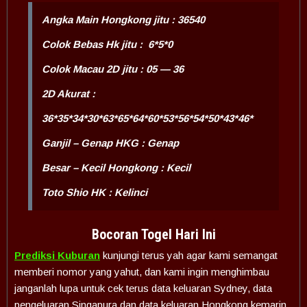
Angka Main Hongkong jitu : 36540
Colok Bebas Hk jitu : 6*5*0
Colok Macau 2D jitu : 05 — 36
2D Akurat :
36*35*34*30*63*65*64*60*53*56*54*50*43*46*
Ganjil – Genap HKG : Genap
Besar – Kecil Hongkong : Kecil
Toto Shio HK : Kelinci
Bocoran Togel Hari Ini
Prediksi Kuburan
kunjungi terus yah agar kami semangat
memberi nomor yang yahut, dan kami ingin menghimbau
janganlah lupa untuk cek terus data keluaran Sydney, data
pengeluaran Singapura dan data keluaran Hongkong kemarin