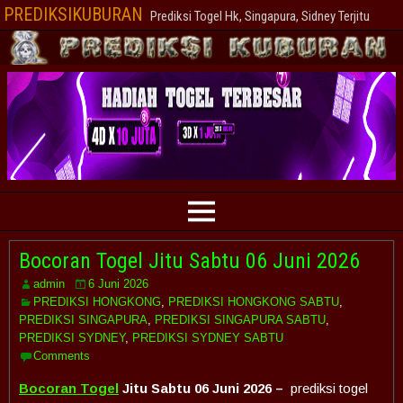
PREDIKSIKUBURAN
Prediksi Togel Hk, Singapura, Sidney Terjitu
Bocoran Togel Jitu Sabtu 06 Juni 2026
admin
6 Juni 2026
PREDIKSI HONGKONG
,
PREDIKSI HONGKONG SABTU
,
PREDIKSI SINGAPURA
,
PREDIKSI SINGAPURA SABTU
,
PREDIKSI SYDNEY
,
PREDIKSI SYDNEY SABTU
Comments
Bocoran Togel
Jitu Sabtu 06 Juni 2026 –
prediksi togel