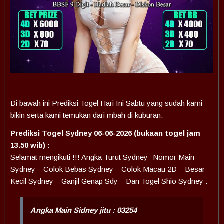
Di bawah ini Prediksi Togel Hari Ini Sabtu yang sudah kami
bikin serta kami temukan dari mbah di kuburan.
Prediksi Togel Sydney 06-06-2026 (bukaan togel jam
13.50 wib) :
Selamat mengikuti !!! Angka Turut Sydney- Nomor Main
Sydney – Colok Bebas Sydney – Colok Macau 2D – Besar
Kecil Sydney – Ganjil Genap Sdy – Dan Togel Shio Sydney :
Angka Main Sidney jitu : 03254