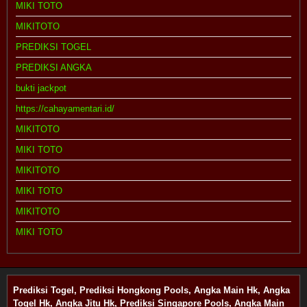
MIKI TOTO
MIKITOTO
PREDIKSI TOGEL
PREDIKSI ANGKA
bukti jackpot
https://cahayamentari.id/
MIKITOTO
MIKI TOTO
MIKITOTO
MIKI TOTO
MIKITOTO
MIKI TOTO
Prediksi Togel, Prediksi Hongkong Pools, Angka Main Hk, Angka
Togel Hk, Angka Jitu Hk, Prediksi Singapore Pools, Angka Main