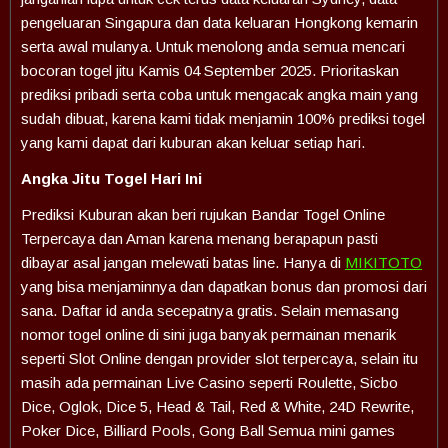
pengeluaran Singapura dan data keluaran Hongkong kemarin
serta awal mulanya. Untuk menolong anda semua mencari
bocoran togel jitu Kamis 04 September 2025. Prioritaskan
prediksi pribadi serta coba untuk mengacak angka main yang
sudah dibuat, karena kami tidak menjamin 100% prediksi togel
yang kami dapat dari kuburan akan keluar setiap hari.
Angka Jitu Togel Hari Ini
Prediksi Kuburan akan beri rujukan Bandar Togel Online
Terpercaya dan Aman karena menang berapapun pasti
dibayar asal jangan melewati batas line. Hanya di
MIKITOTO
yang bisa menjaminnya dan dapatkan bonus dan promosi dari
sana. Daftar id anda secepatnya gratis. Selain memasang
nomor togel online di sini juga banyak permainan menarik
seperti Slot Online dengan provider slot terpercaya, selain itu
masih ada permainan Live Casino seperti Roulette, Sicbo
Dice, Oglok, Dice 5, Head & Tail, Red & White, 24D Rewrite,
Poker Dice, Billiard Pools, Gong Ball Semua mini games