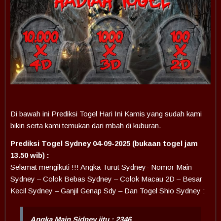
Di bawah ini Prediksi Togel Hari Ini Kamis yang sudah kami
bikin serta kami temukan dari mbah di kuburan.
Prediksi Togel Sydney 04-09-2025 (bukaan togel jam
13.50 wib) :
Selamat mengikuti !!! Angka Turut Sydney- Nomor Main
Sydney – Colok Bebas Sydney – Colok Macau 2D – Besar
Kecil Sydney – Ganjil Genap Sdy – Dan Togel Shio Sydney :
Angka Main Sidney jitu : 2346