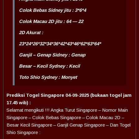
Colok Bebas Sidney jitu : 3*6*4
Colok Macau 2D jitu : 64 — 22
2D Akurat :
23*24*26*32*34*36*42*43*46*62*63*64*
Ganjil – Genap Sidney : Genap
Besar – Kecil Sydney : Kecil
Toto Shio Sydney : Monyet
Prediksi Togel Singapore 04-09-2025 (bukaan togel jam
17.45 wib) :
Selamat mengikuti !!! Angka Turut Singapore – Nomor Main
Singapore – Colok Bebas Singapore – Colok Macau 2D –
Besar Kecil Singapore – Ganjil Genap Singapore – Dan Togel
Shio Singapore :