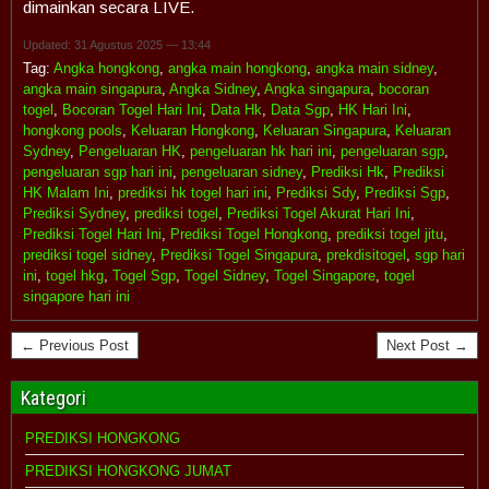
dimainkan secara LIVE.
Updated: 31 Agustus 2025 — 13:44
Tag:
Angka hongkong
,
angka main hongkong
,
angka main sidney
,
angka main singapura
,
Angka Sidney
,
Angka singapura
,
bocoran
togel
,
Bocoran Togel Hari Ini
,
Data Hk
,
Data Sgp
,
HK Hari Ini
,
hongkong pools
,
Keluaran Hongkong
,
Keluaran Singapura
,
Keluaran
Sydney
,
Pengeluaran HK
,
pengeluaran hk hari ini
,
pengeluaran sgp
,
pengeluaran sgp hari ini
,
pengeluaran sidney
,
Prediksi Hk
,
Prediksi
HK Malam Ini
,
prediksi hk togel hari ini
,
Prediksi Sdy
,
Prediksi Sgp
,
Prediksi Sydney
,
prediksi togel
,
Prediksi Togel Akurat Hari Ini
,
Prediksi Togel Hari Ini
,
Prediksi Togel Hongkong
,
prediksi togel jitu
,
prediksi togel sidney
,
Prediksi Togel Singapura
,
prekdisitogel
,
sgp hari
ini
,
togel hkg
,
Togel Sgp
,
Togel Sidney
,
Togel Singapore
,
togel
singapore hari ini
← Previous Post
Next Post →
Kategori
PREDIKSI HONGKONG
PREDIKSI HONGKONG JUMAT