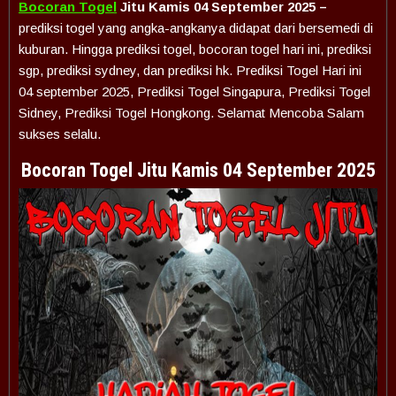
Bocoran Togel
Jitu Kamis 04 September 2025 –
prediksi togel yang angka-angkanya didapat dari bersemedi di
kuburan. Hingga prediksi togel, bocoran togel hari ini, prediksi
sgp, prediksi sydney, dan prediksi hk. Prediksi Togel Hari ini
04 september 2025, Prediksi Togel Singapura, Prediksi Togel
Sidney, Prediksi Togel Hongkong. Selamat Mencoba Salam
sukses selalu.
Bocoran Togel Jitu Kamis 04 September 2025