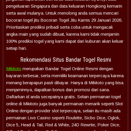
pengeluaran Singapura dan data keluaran Hongkong kemarin
serta awal mulanya. Untuk menolong anda semua mencari
bocoran togel jitu Bocoran Togel Jitu Kamis 29 Januari 2026.
Prioritaskan prediksi pribadi serta coba untuk mengacak
angka main yang sudah dibuat, karena kami tidak menjamin
100% prediksi togel yang kami dapat dari kuburan akan keluar
setiap hari.
Rekomendasi Situs Bandar Togel Resmi
Mikitoto
merupakan Bandar Togel Online Resmi dengan
bayaran terbesar, serta memiliki keamanan terpercaya karena
menang berapapun pasti dibayar. Hanya di Mikitoto yang bisa
menjaminnya, dapatkan bonus dan promosi dari sana.
Daftarkan id anda secepatnya gratis. Selain permainan togel
online di Mikitoto juga banyak permainan menarik seperti Slot
Online dengan provider slot terpercaya, selain itu masih ada
permainan Live Casino seperti Roulette, Sicbo Dice, Oglok,
Dice 5, Head & Tail, Red & White, 24D Rewrite, Poker Dice,