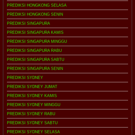
PREDIKSI HONGKONG SELASA
PREDIKSI HONGKONG SENIN
PREDIKSI SINGAPURA
PREDIKSI SINGAPURA KAMIS
PREDIKSI SINGAPURA MINGGU
PREDIKSI SINGAPURA RABU
PREDIKSI SINGAPURA SABTU
PREDIKSI SINGAPURA SENIN
PREDIKSI SYDNEY
PREDIKSI SYDNEY JUMAT
PREDIKSI SYDNEY KAMIS
PREDIKSI SYDNEY MINGGU
PREDIKSI SYDNEY RABU
PREDIKSI SYDNEY SABTU
PREDIKSI SYDNEY SELASA