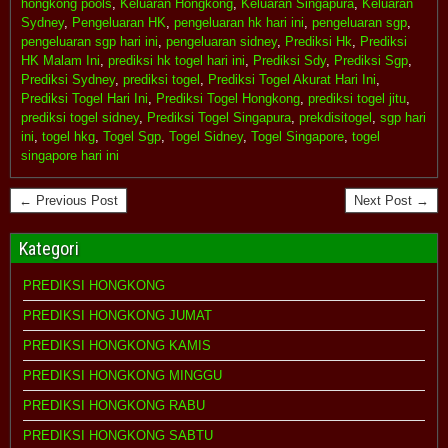
hongkong pools
,
Keluaran Hongkong
,
Keluaran Singapura
,
Keluaran
Sydney
,
Pengeluaran HK
,
pengeluaran hk hari ini
,
pengeluaran sgp
,
pengeluaran sgp hari ini
,
pengeluaran sidney
,
Prediksi Hk
,
Prediksi
HK Malam Ini
,
prediksi hk togel hari ini
,
Prediksi Sdy
,
Prediksi Sgp
,
Prediksi Sydney
,
prediksi togel
,
Prediksi Togel Akurat Hari Ini
,
Prediksi Togel Hari Ini
,
Prediksi Togel Hongkong
,
prediksi togel jitu
,
prediksi togel sidney
,
Prediksi Togel Singapura
,
prekdisitogel
,
sgp hari
ini
,
togel hkg
,
Togel Sgp
,
Togel Sidney
,
Togel Singapore
,
togel
singapore hari ini
← Previous Post
Next Post →
Kategori
PREDIKSI HONGKONG
PREDIKSI HONGKONG JUMAT
PREDIKSI HONGKONG KAMIS
PREDIKSI HONGKONG MINGGU
PREDIKSI HONGKONG RABU
PREDIKSI HONGKONG SABTU