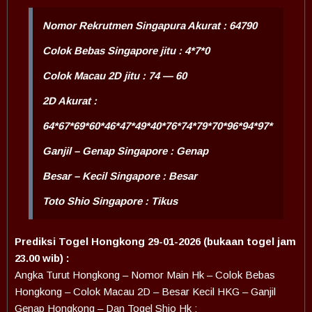
Nomor Rekrutmen Singapura Akurat : 64790
Colok Bebas Singapore jitu : 4*7*0
Colok Macau 2D jitu : 74 — 60
2D Akurat :
64*67*69*60*46*47*49*40*76*74*79*70*96*94*97*
Ganjil – Genap Singapore : Genap
Besar – Kecil Singapore : Besar
Toto Shio Singapore : Tikus
Prediksi Togel Hongkong 29-01-2026 (bukaan togel jam
23.00 wib) :
Angka Turut Hongkong – Nomor Main Hk – Colok Bebas
Hongkong – Colok Macau 2D – Besar Kecil HKG – Ganjil
Genap Hongkong – Dan Togel Shio Hk :