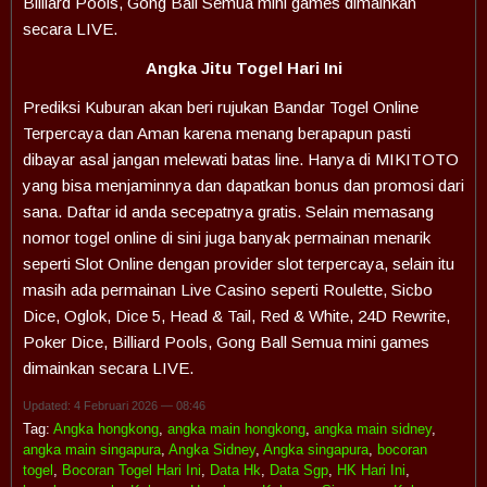
Billiard Pools, Gong Ball Semua mini games dimainkan
secara LIVE.
Angka Jitu Togel Hari Ini
Prediksi Kuburan akan beri rujukan Bandar Togel Online
Terpercaya dan Aman karena menang berapapun pasti
dibayar asal jangan melewati batas line. Hanya di MIKITOTO
yang bisa menjaminnya dan dapatkan bonus dan promosi dari
sana. Daftar id anda secepatnya gratis. Selain memasang
nomor togel online di sini juga banyak permainan menarik
seperti Slot Online dengan provider slot terpercaya, selain itu
masih ada permainan Live Casino seperti Roulette, Sicbo
Dice, Oglok, Dice 5, Head & Tail, Red & White, 24D Rewrite,
Poker Dice, Billiard Pools, Gong Ball Semua mini games
dimainkan secara LIVE.
Updated: 4 Februari 2026 — 08:46
Tag:
Angka hongkong
,
angka main hongkong
,
angka main sidney
,
angka main singapura
,
Angka Sidney
,
Angka singapura
,
bocoran
togel
,
Bocoran Togel Hari Ini
,
Data Hk
,
Data Sgp
,
HK Hari Ini
,