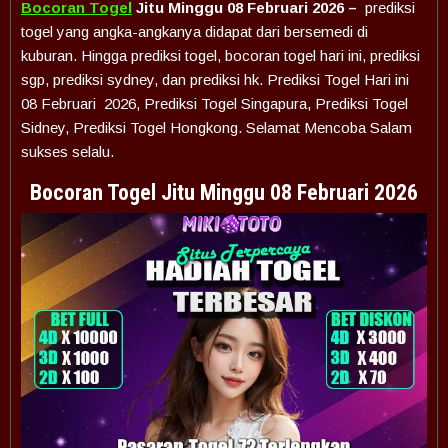
Bocoran Togel
Jitu Minggu 08 Februari 2026 –
prediksi
togel yang angka-angkanya didapat dari bersemedi di
kuburan. Hingga prediksi togel, bocoran togel hari ini, prediksi
sgp, prediksi sydney, dan prediksi hk. Prediksi Togel Hari ini
08 Februari 2026, Prediksi Togel Singapura, Prediksi Togel
Sidney, Prediksi Togel Hongkong. Selamat Mencoba Salam
sukses selalu.
Bocoran Togel Jitu Minggu 08 Februari 2026