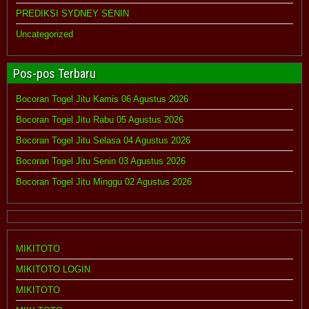
PREDIKSI SYDNEY SENIN
Uncategorized
Pos-pos Terbaru
Bocoran Togel Jitu Kamis 06 Agustus 2026
Bocoran Togel Jitu Rabu 05 Agustus 2026
Bocoran Togel Jitu Selasa 04 Agustus 2026
Bocoran Togel Jitu Senin 03 Agustus 2026
Bocoran Togel Jitu Minggu 02 Agustus 2026
MIKITOTO
MIKITOTO LOGIN
MIKITOTO