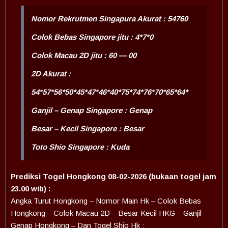
Nomor Rekrutmen Singapura Akurat : 54760
Colok Bebas Singapore jitu : 4*7*0
Colok Macau 2D jitu : 60 — 00
2D Akurat :
54*57*56*50*45*47*46*40*75*74*76*70*65*64*
Ganjil – Genap Singapore : Genap
Besar – Kecil Singapore : Besar
Toto Shio Singapore : Kuda
Prediksi Togel Hongkong 08-02-2026 (bukaan togel jam
23.00 wib) :
Angka Turut Hongkong – Nomor Main Hk – Colok Bebas
Hongkong – Colok Macau 2D – Besar Kecil HKG – Ganjil
Genap Hongkong – Dan Togel Shio Hk :