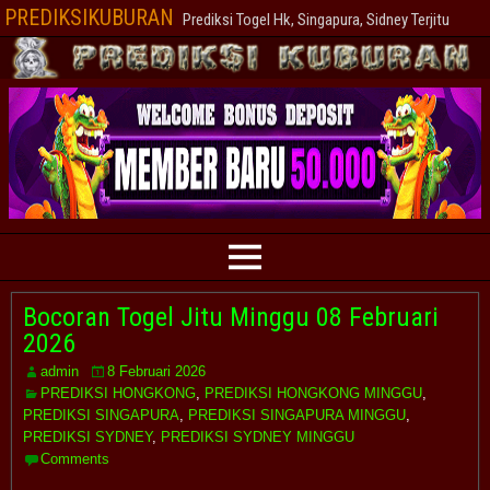
PREDIKSIKUBURAN
Prediksi Togel Hk, Singapura, Sidney Terjitu
Bocoran Togel Jitu Minggu 08 Februari
2026
admin
8 Februari 2026
PREDIKSI HONGKONG
,
PREDIKSI HONGKONG MINGGU
,
PREDIKSI SINGAPURA
,
PREDIKSI SINGAPURA MINGGU
,
PREDIKSI SYDNEY
,
PREDIKSI SYDNEY MINGGU
Comments