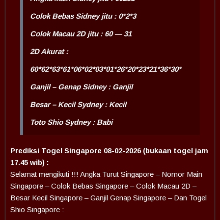
Colok Bebas Sidney jitu : 0*2*3
Colok Macau 2D jitu : 60 — 31
2D Akurat :
60*62*63*61*06*02*03*01*26*20*23*21*36*30*
Ganjil – Genap Sidney : Ganjil
Besar – Kecil Sydney : Kecil
Toto Shio Sydney : Babi
Prediksi Togel Singapore 08-02-2026 (bukaan togel jam
17.45 wib) :
Selamat mengikuti !!! Angka Turut Singapore – Nomor Main
Singapore – Colok Bebas Singapore – Colok Macau 2D –
Besar Kecil Singapore – Ganjil Genap Singapore – Dan Togel
Shio Singapore :