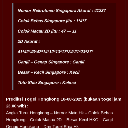
Nomor Rekrutmen Singapura Akurat : 41237
Colok Bebas Singapore jitu : 1*4*7
Colok Macau 2D jitu : 47 — 11
2D Akurat :
41*42*43*47*14*12*13*17*24*21*23*27*
Ganjil – Genap Singapore : Ganjil
Besar – Kecil Singapore : Kecil
Toto Shio Singapore : Kelinci
Prediksi Togel Hongkong 10-08-2025 (bukaan togel jam
23.00 wib) :
Angka Turut Hongkong – Nomor Main Hk – Colok Bebas
Hongkong – Colok Macau 2D – Besar Kecil HKG – Ganjil
Genap Hongkong – Dan Togel Shio Hk :