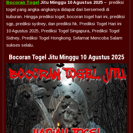
Bocoran Togel
Jitu Minggu 10 Agustus 2025 –
prediksi
togel yang angka-angkanya didapat dari bersemedi di
kuburan. Hingga prediksi togel, bocoran togel hari ini, prediksi
sgp, prediksi sydney, dan prediksi hk. Prediksi Togel Hari ini
10 Agustus 2025, Prediksi Togel Singapura, Prediksi Togel
Sidney, Prediksi Togel Hongkong. Selamat Mencoba Salam
sukses selalu.
Bocoran Togel Jitu Minggu 10 Agustus 2025