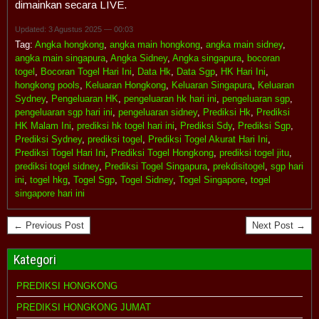
dimainkan secara LIVE.
Updated: 3 Agustus 2025 — 00:03
Tag:
Angka hongkong
,
angka main hongkong
,
angka main sidney
,
angka main singapura
,
Angka Sidney
,
Angka singapura
,
bocoran
togel
,
Bocoran Togel Hari Ini
,
Data Hk
,
Data Sgp
,
HK Hari Ini
,
hongkong pools
,
Keluaran Hongkong
,
Keluaran Singapura
,
Keluaran
Sydney
,
Pengeluaran HK
,
pengeluaran hk hari ini
,
pengeluaran sgp
,
pengeluaran sgp hari ini
,
pengeluaran sidney
,
Prediksi Hk
,
Prediksi
HK Malam Ini
,
prediksi hk togel hari ini
,
Prediksi Sdy
,
Prediksi Sgp
,
Prediksi Sydney
,
prediksi togel
,
Prediksi Togel Akurat Hari Ini
,
Prediksi Togel Hari Ini
,
Prediksi Togel Hongkong
,
prediksi togel jitu
,
prediksi togel sidney
,
Prediksi Togel Singapura
,
prekdisitogel
,
sgp hari
ini
,
togel hkg
,
Togel Sgp
,
Togel Sidney
,
Togel Singapore
,
togel
singapore hari ini
← Previous Post
Next Post →
Kategori
PREDIKSI HONGKONG
PREDIKSI HONGKONG JUMAT