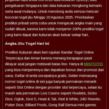
pengeluaran Singapura dan data keluaran Hongkong kemarin
serta awal mulanya. Untuk menolong anda semua mencari
bocoran togel jitu Minggu 10 Agustus 2025. Prioritaskan
prediksi pribadi serta coba untuk mengacak angka main yang
sudah dibuat, karena kami tidak menjamin 100% prediksi togel
yang kami dapat dari kuburan akan keluar setiap hari.
Angka Jitu Togel Hari Ini
Prediksi Kuburan akan beri rujukan Bandar Togel Online
Terpercaya dan Aman karena menang berapapun pasti
dibayar asal jangan melewati batas line. Hanya di
MIKITOTO
yang bisa menjaminnya dan dapatkan bonus dan promosi dari
sana. Daftar id anda secepatnya gratis. Selain memasang
nomor togel online di sini juga banyak permainan menarik
seperti Slot Online dengan provider slot terpercaya, selain itu
masih ada permainan Live Casino seperti Roulette, Sicbo
Dice, Oglok, Dice 5, Head & Tail, Red & White, 24D Rewrite,
Poker Dice, Billiard Pools, Gong Ball Semua mini games