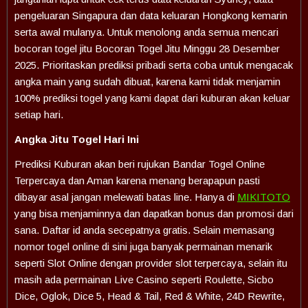
pengeluaran Singapura dan data keluaran Hongkong kemarin
serta awal mulanya. Untuk menolong anda semua mencari
bocoran togel jitu Bocoran Togel Jitu Minggu 28 Desember
2025. Prioritaskan prediksi pribadi serta coba untuk mengacak
angka main yang sudah dibuat, karena kami tidak menjamin
100% prediksi togel yang kami dapat dari kuburan akan keluar
setiap hari.
Angka Jitu Togel Hari Ini
Prediksi Kuburan akan beri rujukan Bandar Togel Online
Terpercaya dan Aman karena menang berapapun pasti
dibayar asal jangan melewati batas line. Hanya di
MIKITOTO
yang bisa menjaminnya dan dapatkan bonus dan promosi dari
sana. Daftar id anda secepatnya gratis. Selain memasang
nomor togel online di sini juga banyak permainan menarik
seperti Slot Online dengan provider slot terpercaya, selain itu
masih ada permainan Live Casino seperti Roulette, Sicbo
Dice, Oglok, Dice 5, Head & Tail, Red & White, 24D Rewrite,