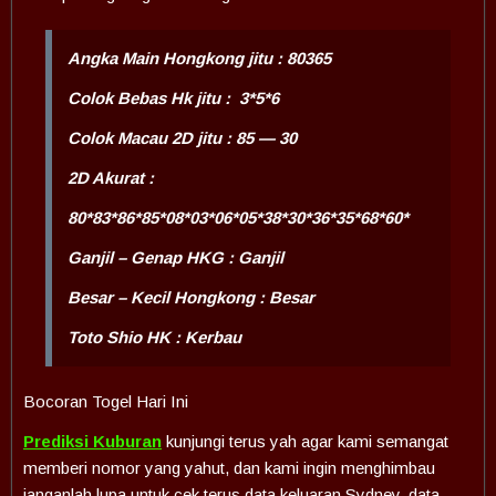
Angka Main Hongkong jitu : 80365
Colok Bebas Hk jitu : 3*5*6
Colok Macau 2D jitu : 85 — 30
2D Akurat :
80*83*86*85*08*03*06*05*38*30*36*35*68*60*
Ganjil – Genap HKG : Ganjil
Besar – Kecil Hongkong : Besar
Toto Shio HK : Kerbau
Bocoran Togel Hari Ini
Prediksi Kuburan
kunjungi terus yah agar kami semangat
memberi nomor yang yahut, dan kami ingin menghimbau
janganlah lupa untuk cek terus data keluaran Sydney, data