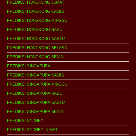
PREDIKSI HONGKONG JUMAT
PREDIKSI HONGKONG KAMIS
PREDIKSI HONGKONG MINGGU
PREDIKSI HONGKONG RABU
PREDIKSI HONGKONG SABTU
PREDIKSI HONGKONG SELASA
PREDIKSI HONGKONG SENIN
PREDIKSI SINGAPURA
PREDIKSI SINGAPURA KAMIS
PREDIKSI SINGAPURA MINGGU
PREDIKSI SINGAPURA RABU
PREDIKSI SINGAPURA SABTU
PREDIKSI SINGAPURA SENIN
PREDIKSI SYDNEY
PREDIKSI SYDNEY JUMAT