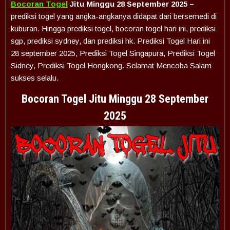
Bocoran Togel
Jitu Minggu 28 September 2025 –
prediksi togel yang angka-angkanya didapat dari bersemedi di
kuburan. Hingga prediksi togel, bocoran togel hari ini, prediksi
sgp, prediksi sydney, dan prediksi hk. Prediksi Togel Hari ini
28 september 2025, Prediksi Togel Singapura, Prediksi Togel
Sidney, Prediksi Togel Hongkong. Selamat Mencoba Salam
sukses selalu.
Bocoran Togel Jitu Minggu 28 September
2025