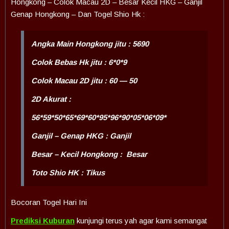
Hongkong – Colok Macau 2D – Besar Kecil HKG – Ganjil
Genap Hongkong – Dan Togel Shio Hk :
Angka Main Hongkong jitu : 5690
Colok Bebas Hk jitu : 6*0*9
Colok Macau 2D jitu : 60 — 50
2D Akurat :
56*59*50*65*69*60*95*96*90*05*06*09*
Ganjil – Genap HKG : Ganjil
Besar – Kecil Hongkong : Besar
Toto Shio HK : Tikus
Bocoran Togel Hari Ini
Prediksi Kuburan
kunjungi terus yah agar kami semangat