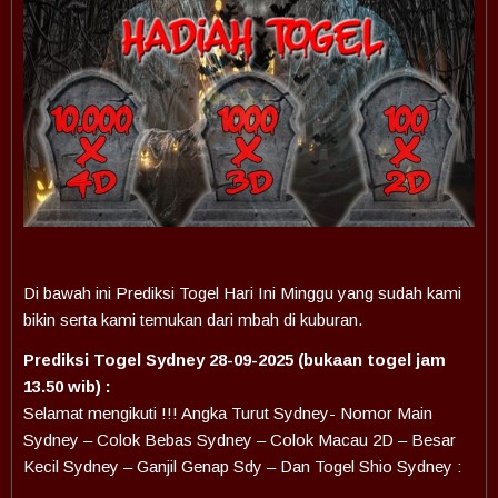
Di bawah ini Prediksi Togel Hari Ini Minggu yang sudah kami
bikin serta kami temukan dari mbah di kuburan.
Prediksi Togel Sydney 28-09-2025 (bukaan togel jam
13.50 wib) :
Selamat mengikuti !!! Angka Turut Sydney- Nomor Main
Sydney – Colok Bebas Sydney – Colok Macau 2D – Besar
Kecil Sydney – Ganjil Genap Sdy – Dan Togel Shio Sydney :