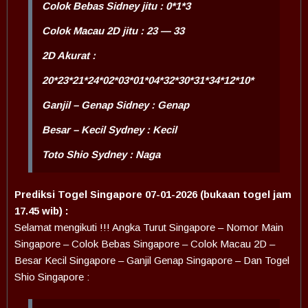
Colok Bebas Sidney jitu : 0*1*3
Colok Macau 2D jitu : 23 — 33
2D Akurat :
20*23*21*24*02*03*01*04*32*30*31*34*12*10*
Ganjil – Genap Sidney : Genap
Besar – Kecil Sydney : Kecil
Toto Shio Sydney : Naga
Prediksi Togel Singapore 07-01-2026 (bukaan togel jam
17.45 wib) :
Selamat mengikuti !!! Angka Turut Singapore – Nomor Main
Singapore – Colok Bebas Singapore – Colok Macau 2D –
Besar Kecil Singapore – Ganjil Genap Singapore – Dan Togel
Shio Singapore :