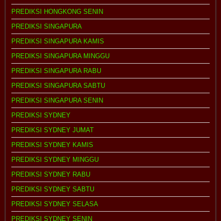
PREDIKSI HONGKONG SENIN
PREDIKSI SINGAPURA
PREDIKSI SINGAPURA KAMIS
PREDIKSI SINGAPURA MINGGU
PREDIKSI SINGAPURA RABU
PREDIKSI SINGAPURA SABTU
PREDIKSI SINGAPURA SENIN
PREDIKSI SYDNEY
PREDIKSI SYDNEY JUMAT
PREDIKSI SYDNEY KAMIS
PREDIKSI SYDNEY MINGGU
PREDIKSI SYDNEY RABU
PREDIKSI SYDNEY SABTU
PREDIKSI SYDNEY SELASA
PREDIKSI SYDNEY SENIN