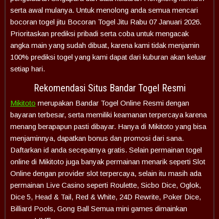
serta awal mulanya. Untuk menolong anda semua mencari
bocoran togel jitu Bocoran Togel Jitu Rabu 07 Januari 2026.
Prioritaskan prediksi pribadi serta coba untuk mengacak
angka main yang sudah dibuat, karena kami tidak menjamin
100% prediksi togel yang kami dapat dari kuburan akan keluar
setiap hari.
Rekomendasi Situs Bandar Togel Resmi
Mikitoto
merupakan Bandar Togel Online Resmi dengan
bayaran terbesar, serta memiliki keamanan terpercaya karena
menang berapapun pasti dibayar. Hanya di Mikitoto yang bisa
menjaminnya, dapatkan bonus dan promosi dari sana.
Daftarkan id anda secepatnya gratis. Selain permainan togel
online di Mikitoto juga banyak permainan menarik seperti Slot
Online dengan provider slot terpercaya, selain itu masih ada
permainan Live Casino seperti Roulette, Sicbo Dice, Oglok,
Dice 5, Head & Tail, Red & White, 24D Rewrite, Poker Dice,
Billiard Pools, Gong Ball Semua mini games dimainkan