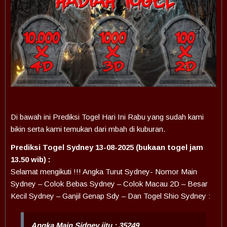
Di bawah ini Prediksi Togel Hari Ini Rabu yang sudah kami
bikin serta kami temukan dari mbah di kuburan.
Prediksi Togel Sydney 13-08-2025 (bukaan togel jam
13.50 wib) :
Selamat mengikuti !!! Angka Turut Sydney- Nomor Main
Sydney – Colok Bebas Sydney – Colok Macau 2D – Besar
Kecil Sydney – Ganjil Genap Sdy – Dan Togel Shio Sydney :
Angka Main Sidney jitu : 35249