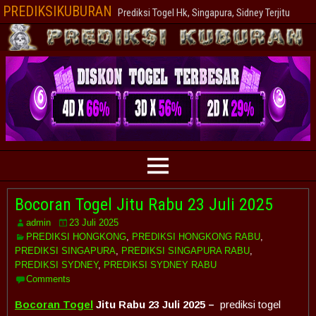
PREDIKSIKUBURAN
Prediksi Togel Hk, Singapura, Sidney Terjitu
Bocoran Togel Jitu Rabu 23 Juli 2025
admin
23 Juli 2025
PREDIKSI HONGKONG
,
PREDIKSI HONGKONG RABU
,
PREDIKSI SINGAPURA
,
PREDIKSI SINGAPURA RABU
,
PREDIKSI SYDNEY
,
PREDIKSI SYDNEY RABU
Comments
Bocoran Togel
Jitu Rabu 23 Juli 2025 –
prediksi togel