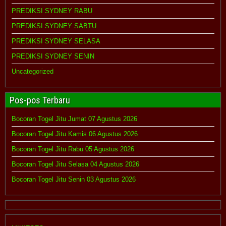
PREDIKSI SYDNEY RABU
PREDIKSI SYDNEY SABTU
PREDIKSI SYDNEY SELASA
PREDIKSI SYDNEY SENIN
Uncategorized
Pos-pos Terbaru
Bocoran Togel Jitu Jumat 07 Agustus 2026
Bocoran Togel Jitu Kamis 06 Agustus 2026
Bocoran Togel Jitu Rabu 05 Agustus 2026
Bocoran Togel Jitu Selasa 04 Agustus 2026
Bocoran Togel Jitu Senin 03 Agustus 2026