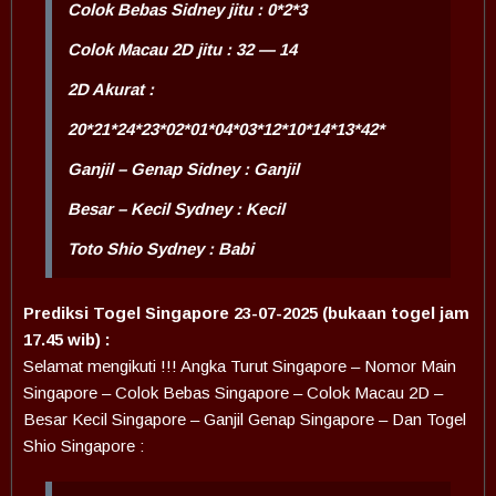
Colok Bebas Sidney jitu : 0*2*3
Colok Macau 2D jitu : 32 — 14
2D Akurat :
20*21*24*23*02*01*04*03*12*10*14*13*42*
Ganjil – Genap Sidney : Ganjil
Besar – Kecil Sydney : Kecil
Toto Shio Sydney : Babi
Prediksi Togel Singapore 23-07-2025 (bukaan togel jam
17.45 wib) :
Selamat mengikuti !!! Angka Turut Singapore – Nomor Main
Singapore – Colok Bebas Singapore – Colok Macau 2D –
Besar Kecil Singapore – Ganjil Genap Singapore – Dan Togel
Shio Singapore :