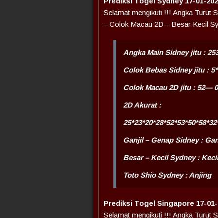
Prediksi Togel Sydney 17-01-202
Selamat mengikuti !!! Angka Turu
– Colok Macau 2D – Besar Kecil Sy
Angka Main Sidney jitu : 25
Colok Bebas Sidney jitu : 5
Colok Macau 2D jitu : 52— 
2D Akurat :
25*23*20*28*52*53*50*58*32
Ganjil – Genap Sidney : Gan
Besar – Kecil Sydney : Keci
Toto Shio Sydney : Anjing
Prediksi Togel Singapore 17-01-
Selamat mengikuti !!! Angka Turut