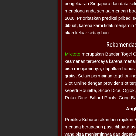
pengeluaran Singapura dan data ke
menolong anda semua mencari bocora
2026. Prioritaskan prediksi pribad
dibuat, karena kami tidak menjamin 
akan keluar setiap hari.
Rekomendasi
Mikitoto
merupakan Bandar Togel Onl
keamanan terpercaya karena menang
bisa menjaminnya, dapatkan bonus 
gratis. Selain permainan togel onlin
Slot Online dengan provider slot te
seperti Roulette, Sicbo Dice, Oglok
Poker Dice, Billiard Pools, Gong 
Angk
Prediksi Kuburan akan beri rujuka
menang berapapun pasti dibayar as
yang bisa menjaminnya dan dapatka