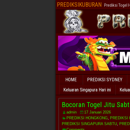
PREDIKSIKUBURAN
Prediksi Togel H
HOME
PREDIKSI SYDNEY
Keluaran Singapura Hari ini
Kelua
Bocoran Togel Jitu Sab
admin
17 Januari 2026
PREDIKSI HONGKONG
,
PREDIKSI
PREDIKSI SINGAPURA SABTU
,
PRED
Comments