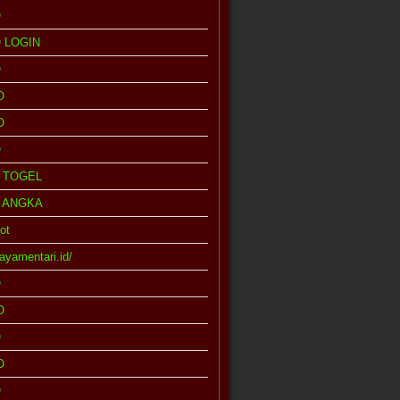
O
 LOGIN
O
O
O
O
 TOGEL
 ANGKA
ot
ayamentari.id/
O
O
O
O
O