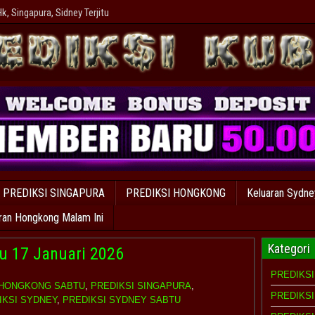
k, Singapura, Sidney Terjitu
PREDIKSI SINGAPURA
PREDIKSI HONGKONG
Keluaran Sydney
ran Hongkong Malam Ini
Kategori
tu 17 Januari 2026
PREDIKS
 HONGKONG SABTU
,
PREDIKSI SINGAPURA
,
PREDIKS
IKSI SYDNEY
,
PREDIKSI SYDNEY SABTU