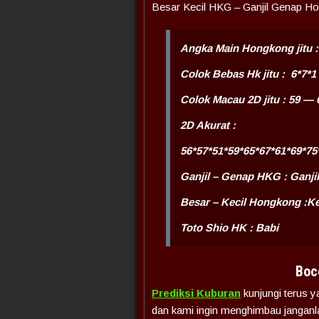
Besar Kecil HKG – Ganjil Genap Ho
Angka Main Hongkong jitu :
Colok Bebas Hk jitu : 6*7*1
Colok Macau 2D jitu : 59 — 
2D Akurat :
56*57*51*59*65*67*61*69*75
Ganjil – Genap HKG : Ganjil
Besar – Kecil Hongkong :Ke
Toto Shio HK : Babi
Boc
Prediksi Kuburan
kunjungi terus 
dan kami ingin menghimbau janganla