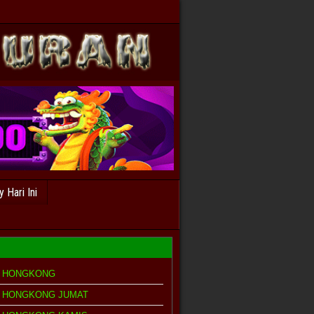
 Hari Ini
I HONGKONG
I HONGKONG JUMAT