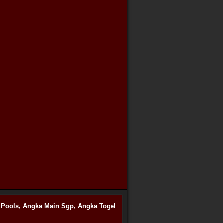
e Pools, Angka Main Sgp, Angka Togel