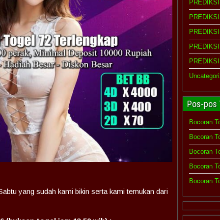
PREDIKS
PREDIKS
PREDIKS
PREDIKS
PREDIKSI
Uncategor
Pos-pos 
Bocoran To
Bocoran To
Bocoran To
Bocoran To
Bocoran To
i Sabtu yang sudah kami bikin serta kami temukan dari