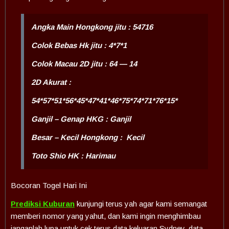
Angka Main Hongkong jitu : 54716
Colok Bebas Hk jitu : 4*7*1
Colok Macau 2D jitu : 64 — 14
2D Akurat :
54*57*51*56*45*47*41*46*75*74*71*76*15*
Ganjil – Genap HKG : Ganjil
Besar – Kecil Hongkong : Kecil
Toto Shio HK : Harimau
Bocoran Togel Hari Ini
Prediksi Kuburan
kunjungi terus yah agar kami semangat
memberi nomor yang yahut, dan kami ingin menghimbau
janganlah lupa untuk cek terus data keluaran Sydney, data