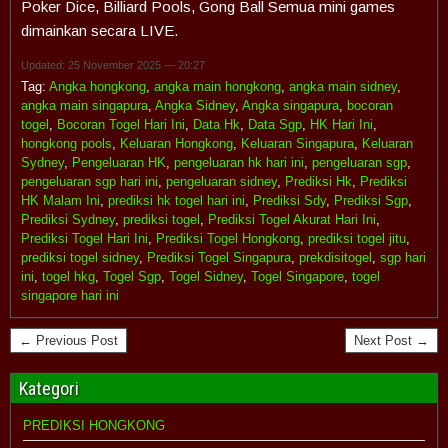
Poker Dice, Billiard Pools, Gong Ball Semua mini games
dimainkan secara LIVE.
Updated: 25 November 2025 — 20:27
Tag:
Angka hongkong
,
angka main hongkong
,
angka main sidney
,
angka main singapura
,
Angka Sidney
,
Angka singapura
,
bocoran
togel
,
Bocoran Togel Hari Ini
,
Data Hk
,
Data Sgp
,
HK Hari Ini
,
hongkong pools
,
Keluaran Hongkong
,
Keluaran Singapura
,
Keluaran
Sydney
,
Pengeluaran HK
,
pengeluaran hk hari ini
,
pengeluaran sgp
,
pengeluaran sgp hari ini
,
pengeluaran sidney
,
Prediksi Hk
,
Prediksi
HK Malam Ini
,
prediksi hk togel hari ini
,
Prediksi Sdy
,
Prediksi Sgp
,
Prediksi Sydney
,
prediksi togel
,
Prediksi Togel Akurat Hari Ini
,
Prediksi Togel Hari Ini
,
Prediksi Togel Hongkong
,
prediksi togel jitu
,
prediksi togel sidney
,
Prediksi Togel Singapura
,
prekdisitogel
,
sgp hari
ini
,
togel hkg
,
Togel Sgp
,
Togel Sidney
,
Togel Singapore
,
togel
singapore hari ini
← Previous Post
Next Post →
Kategori
PREDIKSI HONGKONG