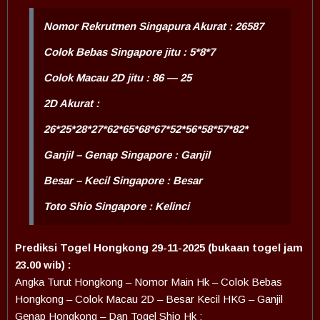
Nomor Rekrutmen Singapura Akurat : 26587
Colok Bebas Singapore jitu : 5*8*7
Colok Macau 2D jitu : 86 — 25
2D Akurat :
26*25*28*27*62*65*68*67*52*56*58*57*82*
Ganjil – Genap Singapore : Ganjil
Besar – Kecil Singapore : Besar
Toto Shio Singapore : Kelinci
Prediksi Togel Hongkong 29-11-2025 (bukaan togel jam
23.00 wib) :
Angka Turut Hongkong – Nomor Main Hk – Colok Bebas
Hongkong – Colok Macau 2D – Besar Kecil HKG – Ganjil
Genap Hongkong – Dan Togel Shio Hk :