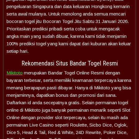
pengeluaran Singapura dan data keluaran Hongkong kemarin
serta awal mulanya. Untuk menolong anda semua mencari
bocoran togel jitu Bocoran Togel Jitu Sabtu 31 Januari 2026.
Prioritaskan prediksi pribadi serta coba untuk mengacak
angka main yang sudah dibuat, karena kami tidak menjamin
100% prediksi togel yang kami dapat dari kuburan akan keluar
setiap hari.
Rekomendasi Situs Bandar Togel Resmi
Mikitoto
merupakan Bandar Togel Online Resmi dengan
bayaran terbesar, serta memiliki keamanan terpercaya karena
menang berapapun pasti dibayar. Hanya di Mikitoto yang bisa
menjaminnya, dapatkan bonus dan promosi dari sana.
Daftarkan id anda secepatnya gratis. Selain permainan togel
online di Mikitoto juga banyak permainan menarik seperti Slot
Online dengan provider slot terpercaya, selain itu masih ada
permainan Live Casino seperti Roulette, Sicbo Dice, Oglok,
Dice 5, Head & Tail, Red & White, 24D Rewrite, Poker Dice,