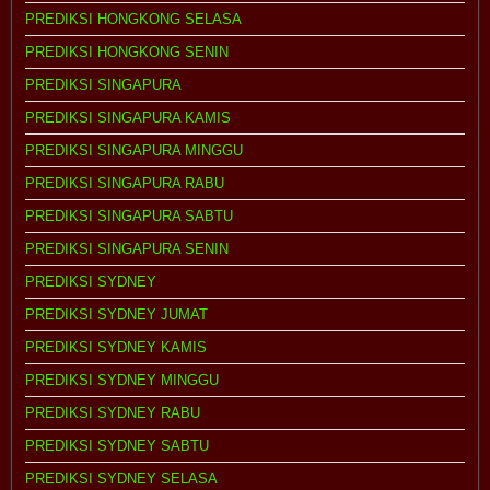
PREDIKSI HONGKONG SELASA
PREDIKSI HONGKONG SENIN
PREDIKSI SINGAPURA
PREDIKSI SINGAPURA KAMIS
PREDIKSI SINGAPURA MINGGU
PREDIKSI SINGAPURA RABU
PREDIKSI SINGAPURA SABTU
PREDIKSI SINGAPURA SENIN
PREDIKSI SYDNEY
PREDIKSI SYDNEY JUMAT
PREDIKSI SYDNEY KAMIS
PREDIKSI SYDNEY MINGGU
PREDIKSI SYDNEY RABU
PREDIKSI SYDNEY SABTU
PREDIKSI SYDNEY SELASA