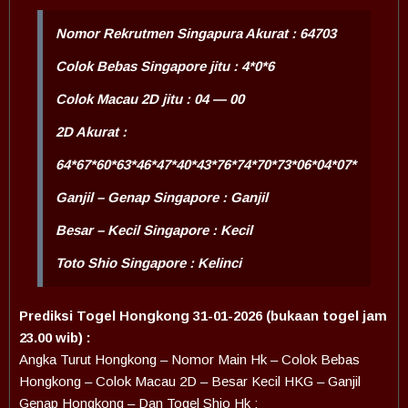
Nomor Rekrutmen Singapura Akurat : 64703
Colok Bebas Singapore jitu : 4*0*6
Colok Macau 2D jitu : 04 — 00
2D Akurat :
64*67*60*63*46*47*40*43*76*74*70*73*06*04*07*
Ganjil – Genap Singapore : Ganjil
Besar – Kecil Singapore : Kecil
Toto Shio Singapore : Kelinci
Prediksi Togel Hongkong 31-01-2026 (bukaan togel jam
23.00 wib) :
Angka Turut Hongkong – Nomor Main Hk – Colok Bebas
Hongkong – Colok Macau 2D – Besar Kecil HKG – Ganjil
Genap Hongkong – Dan Togel Shio Hk :