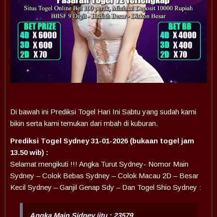
Di bawah ini Prediksi Togel Hari Ini Sabtu yang sudah kami
bikin serta kami temukan dari mbah di kuburan.
Prediksi Togel Sydney 31-01-2026 (bukaan togel jam
13.50 wib) :
Selamat mengikuti !!! Angka Turut Sydney- Nomor Main
Sydney – Colok Bebas Sydney – Colok Macau 2D – Besar
Kecil Sydney – Ganjil Genap Sdy – Dan Togel Shio Sydney :
Angka Main Sidney jitu : 23579