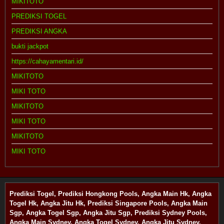
MIKITOTO
PREDIKSI TOGEL
PREDIKSI ANGKA
bukti jackpot
https://cahayamentari.id/
MIKITOTO
MIKI TOTO
MIKITOTO
MIKI TOTO
MIKITOTO
MIKI TOTO
Prediksi Togel, Prediksi Hongkong Pools, Angka Main Hk, Angka
Togel Hk, Angka Jitu Hk, Prediksi Singapore Pools, Angka Main
Sgp, Angka Togel Sgp, Angka Jitu Sgp, Prediksi Sydney Pools,
Angka Main Sydney, Angka Togel Sydney, Angka Jitu Sydney.