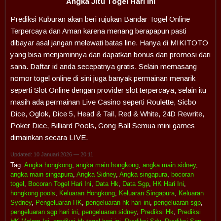
Angka Jitu Togel Hari Ini
Prediksi Kuburan akan beri rujukan Bandar Togel Online
Terpercaya dan Aman karena menang berapapun pasti
dibayar asal jangan melewati batas line. Hanya di MIKITOTO
yang bisa menjaminnya dan dapatkan bonus dan promosi dari
sana. Daftar id anda secepatnya gratis. Selain memasang
nomor togel online di sini juga banyak permainan menarik
seperti Slot Online dengan provider slot terpercaya, selain itu
masih ada permainan Live Casino seperti Roulette, Sicbo
Dice, Oglok, Dice 5, Head & Tail, Red & White, 24D Rewrite,
Poker Dice, Billiard Pools, Gong Ball Semua mini games
dimainkan secara LIVE.
Updated: 10 Januari 2026 — 20:11
Tag:
Angka hongkong
,
angka main hongkong
,
angka main sidney
,
angka main singapura
,
Angka Sidney
,
Angka singapura
,
bocoran
togel
,
Bocoran Togel Hari Ini
,
Data Hk
,
Data Sgp
,
HK Hari Ini
,
hongkong pools
,
Keluaran Hongkong
,
Keluaran Singapura
,
Keluaran
Sydney
,
Pengeluaran HK
,
pengeluaran hk hari ini
,
pengeluaran sgp
,
pengeluaran sgp hari ini
,
pengeluaran sidney
,
Prediksi Hk
,
Prediksi