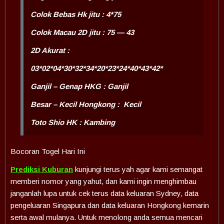
Colok Bebas Hk jitu : 4*75
Colok Macau 2D jitu : 75 — 43
2D Akurat :
03*02*04*30*32*34*20*23*24*40*43*42*
Ganjil – Genap HKG : Ganjil
Besar – Kecil Hongkong : Kecil
Toto Shio HK : Kambing
Bocoran Togel Hari Ini
Prediksi Kuburan
kunjungi terus yah agar kami semangat
memberi nomor yang yahut, dan kami ingin menghimbau
janganlah lupa untuk cek terus data keluaran Sydney, data
pengeluaran Singapura dan data keluaran Hongkong kemarin
serta awal mulanya. Untuk menolong anda semua mencari