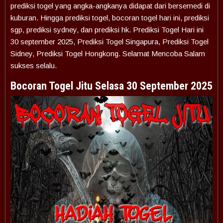
prediksi togel yang angka-angkanya didapat dari bersemedi di
kuburan. Hingga prediksi togel, bocoran togel hari ini, prediksi
sgp, prediksi sydney, dan prediksi hk. Prediksi Togel Hari ini
30 september 2025, Prediksi Togel Singapura, Prediksi Togel
Sidney, Prediksi Togel Hongkong. Selamat Mencoba Salam
sukses selalu.
Bocoran Togel Jitu Selasa 30 September 2025