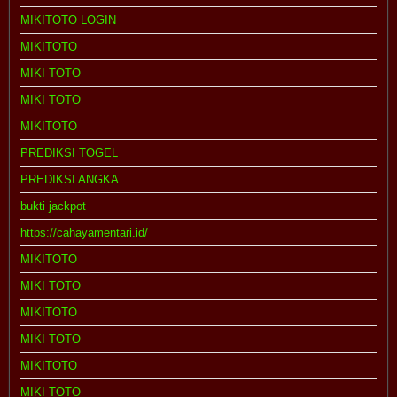
MIKITOTO LOGIN
MIKITOTO
MIKI TOTO
MIKI TOTO
MIKITOTO
PREDIKSI TOGEL
PREDIKSI ANGKA
bukti jackpot
https://cahayamentari.id/
MIKITOTO
MIKI TOTO
MIKITOTO
MIKI TOTO
MIKITOTO
MIKI TOTO