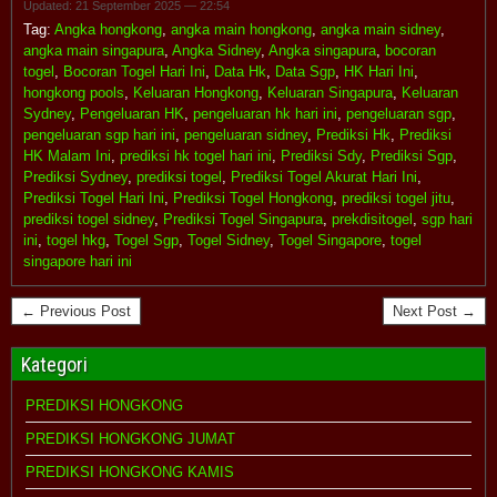
Updated: 21 September 2025 — 22:54
Tag:
Angka hongkong
,
angka main hongkong
,
angka main sidney
,
angka main singapura
,
Angka Sidney
,
Angka singapura
,
bocoran
togel
,
Bocoran Togel Hari Ini
,
Data Hk
,
Data Sgp
,
HK Hari Ini
,
hongkong pools
,
Keluaran Hongkong
,
Keluaran Singapura
,
Keluaran
Sydney
,
Pengeluaran HK
,
pengeluaran hk hari ini
,
pengeluaran sgp
,
pengeluaran sgp hari ini
,
pengeluaran sidney
,
Prediksi Hk
,
Prediksi
HK Malam Ini
,
prediksi hk togel hari ini
,
Prediksi Sdy
,
Prediksi Sgp
,
Prediksi Sydney
,
prediksi togel
,
Prediksi Togel Akurat Hari Ini
,
Prediksi Togel Hari Ini
,
Prediksi Togel Hongkong
,
prediksi togel jitu
,
prediksi togel sidney
,
Prediksi Togel Singapura
,
prekdisitogel
,
sgp hari
ini
,
togel hkg
,
Togel Sgp
,
Togel Sidney
,
Togel Singapore
,
togel
singapore hari ini
← Previous Post
Next Post →
Kategori
PREDIKSI HONGKONG
PREDIKSI HONGKONG JUMAT
PREDIKSI HONGKONG KAMIS