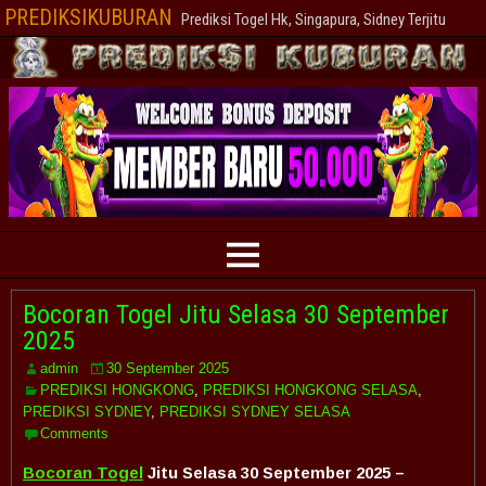
PREDIKSIKUBURAN
Prediksi Togel Hk, Singapura, Sidney Terjitu
Bocoran Togel Jitu Selasa 30 September
2025
admin
30 September 2025
PREDIKSI HONGKONG
,
PREDIKSI HONGKONG SELASA
,
PREDIKSI SYDNEY
,
PREDIKSI SYDNEY SELASA
Comments
Bocoran Togel
Jitu Selasa 30 September 2025 –