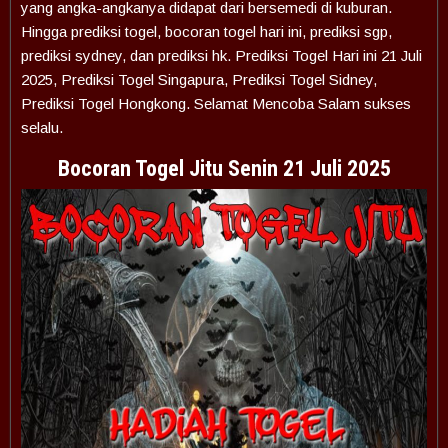
yang angka-angkanya didapat dari bersemedi di kuburan.
Hingga prediksi togel, bocoran togel hari ini, prediksi sgp,
prediksi sydney, dan prediksi hk. Prediksi Togel Hari ini 21 Juli
2025, Prediksi Togel Singapura, Prediksi Togel Sidney,
Prediksi Togel Hongkong. Selamat Mencoba Salam sukses
selalu.
Bocoran Togel Jitu Senin 21 Juli 2025