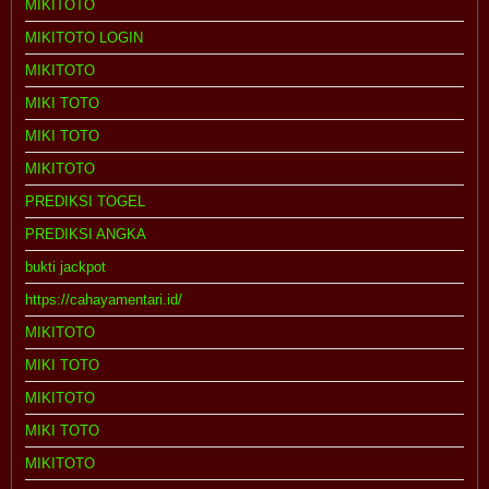
MIKITOTO
MIKITOTO LOGIN
MIKITOTO
MIKI TOTO
MIKI TOTO
MIKITOTO
PREDIKSI TOGEL
PREDIKSI ANGKA
bukti jackpot
https://cahayamentari.id/
MIKITOTO
MIKI TOTO
MIKITOTO
MIKI TOTO
MIKITOTO