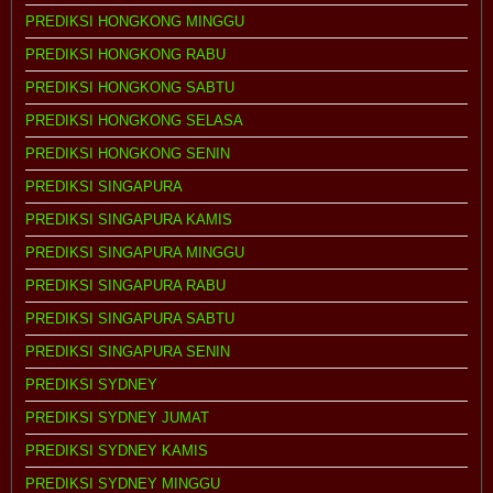
PREDIKSI HONGKONG MINGGU
PREDIKSI HONGKONG RABU
PREDIKSI HONGKONG SABTU
PREDIKSI HONGKONG SELASA
PREDIKSI HONGKONG SENIN
PREDIKSI SINGAPURA
PREDIKSI SINGAPURA KAMIS
PREDIKSI SINGAPURA MINGGU
PREDIKSI SINGAPURA RABU
PREDIKSI SINGAPURA SABTU
PREDIKSI SINGAPURA SENIN
PREDIKSI SYDNEY
PREDIKSI SYDNEY JUMAT
PREDIKSI SYDNEY KAMIS
PREDIKSI SYDNEY MINGGU