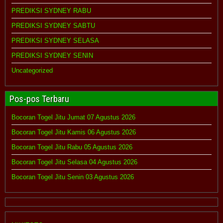
PREDIKSI SYDNEY RABU
PREDIKSI SYDNEY SABTU
PREDIKSI SYDNEY SELASA
PREDIKSI SYDNEY SENIN
Uncategorized
Pos-pos Terbaru
Bocoran Togel Jitu Jumat 07 Agustus 2026
Bocoran Togel Jitu Kamis 06 Agustus 2026
Bocoran Togel Jitu Rabu 05 Agustus 2026
Bocoran Togel Jitu Selasa 04 Agustus 2026
Bocoran Togel Jitu Senin 03 Agustus 2026